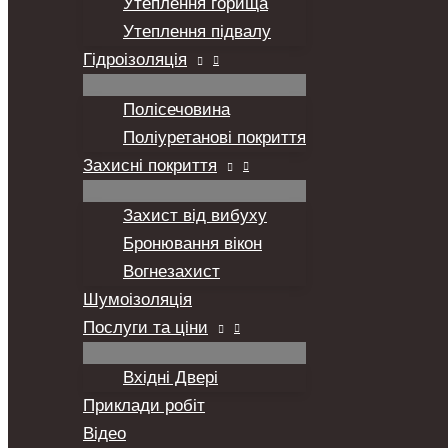
Утеплення горища
Утеплення підвалу
Гідроізоляція
Полісечовина
Поліуретанові покриття
Захисні покриття
Захист від вибуху
Бронювання вікон
Вогнезахист
Шумоізоляція
Послуги та ціни
Вхідні Двері
Приклади робіт
Відео