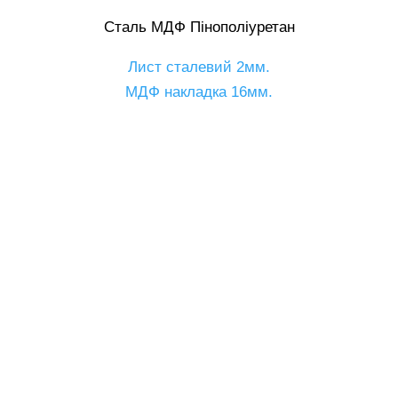
Сталь МДФ Пінополіуретан
Лист сталевий 2мм.
МДФ накладка 16мм.
Вам сподобалася модель двері від іншого
виробника?
Ми виробляємо двері з найкращими
характеристиками, на 10 – 20% дешевше!