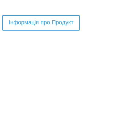
$650
$540.00
Інформація про Продукт
Потрібні вхідні двері на
замовлення? Ви мрієте, ми
втілюємо ваші бажання.