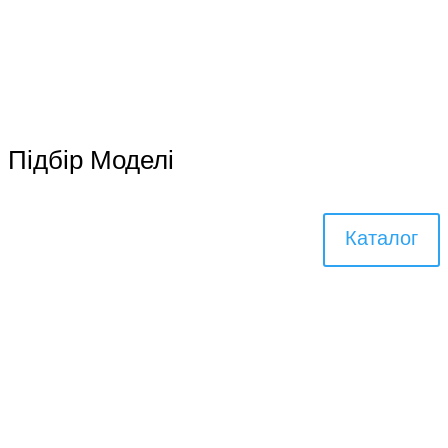
Підбір Моделі
Каталог
Виберіть Ваш колір
Багато наших дверей
доступні у всіх кольорах RAL.