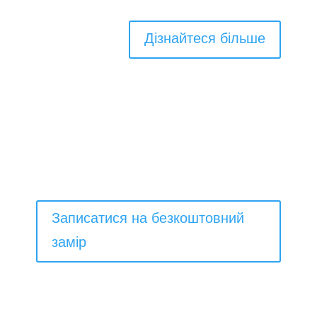
Дізнайтеся більше
Ми виробляємо і встановлюємо красиві
вхідні двері в Харкові, які поліпшать
зовнішній вигляд вашого будинку, а також
забезпечать неперевершений рівень
безпеки
Записатися на безкоштовний
замір